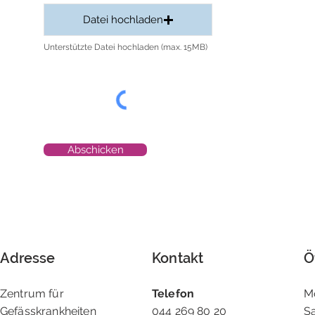
Datei hochladen
Unterstützte Datei hochladen (max. 15MB)
Abschicken
Adresse
Kontakt
Ö
Zentrum für
Telefon
M
Gefässkrankheiten
044 269 80 20
S