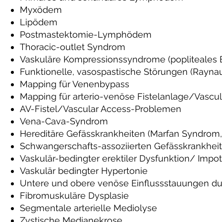
Myxödem
Lipödem
Postmastektomie-Lymphödem
Thoracic-outlet Syndrom
Vaskuläre Kompressionssyndrome (popliteales
Funktionelle, vasospastische Störungen (Rayna
Mapping für Venenbypass
Mapping für arterio-venöse Fistelanlage/Vascu
AV-Fistel/Vascular Access-Problemen
Vena-Cava-Syndrom
Hereditäre Gefässkrankheiten (Marfan Syndrom
Schwangerschafts-assoziierten Gefässkrankhei
Vaskulär-bedingter erektiler Dysfunktion/ Impo
Vaskulär bedingter Hypertonie
Untere und obere venöse Einflussstauungen d
Fibromuskuläre Dysplasie
Segmentale arterielle Mediolyse
Zystische Medianekrose