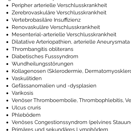
Peripher arterielle Verschlusskrankheit
Zerebrovaskuläre Verschlusskrankheit
Vertebrobasiläre Insuffizienz
Renovaskuläre Verschlusskrankheit
Mesenterial-arterielle Verschlusskrankheit
Dilatative Arteriopathien, arterielle Aneurysmat
Thrombangitis obliterans
Diabetisches Fusssyndrom
Wundheilungsstörungen
Kollagenosen (Sklerodermie, Dermatomyoskler
Vaskulitiden
Gefässanomalien und -dysplasien
Varikosis
Venöser Thromboembolie, Thrombophlebitis, 
Ulcus cruris
Phlebödem
Venöses Congestionssyndrom (pelvines Stauu
Primäres und sekundäres Lymphödem