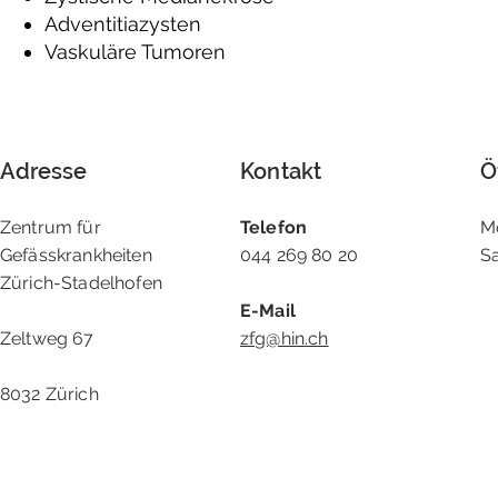
Adventitiazysten
Vaskuläre Tumoren
Adresse
Kontakt
Ö
Zentrum für
Telefon
M
Gefässkrankheiten
044 269 80 20
S
Zürich-Stadelhofen
E-Mail
Zeltweg 67
zfg@hin.ch
8032 Zürich