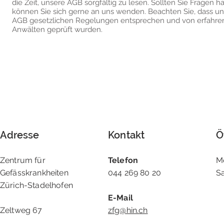
die Zeit, unsere AGB sorgfältig zu lesen. Sollten Sie Fragen h
können Sie sich gerne an uns wenden. Beachten Sie, dass u
AGB gesetzlichen Regelungen entsprechen und von erfahre
Anwälten geprüft wurden.
Adresse
Kontakt
Ö
Zentrum für
Telefon
M
Gefässkrankheiten
044 269 80 20
S
Zürich-Stadelhofen
E-Mail
Zeltweg 67
zfg@hin.ch